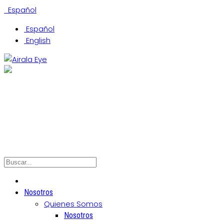
Español
Español
English
(305) 442-0066
Coral Gables Office
Hialeah Office
North Miami Office
Nosotros
Quienes Somos
Nosotros