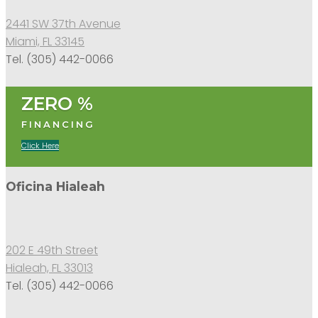
2441 SW 37th Avenue
Miami, FL 33145
Tel. (305) 442-0066
ZERO %
FINANCING
Click Here
Oficina Hialeah
202 E 49th Street
Hialeah, FL 33013
Tel. (305) 442-0066